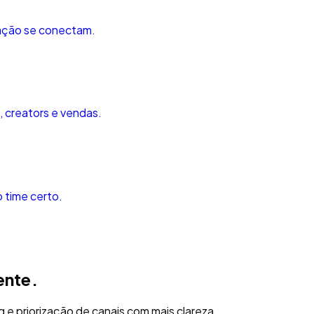
ração se conectam.
, creators e vendas.
o time certo.
ente.
g e priorização de canais com mais clareza.