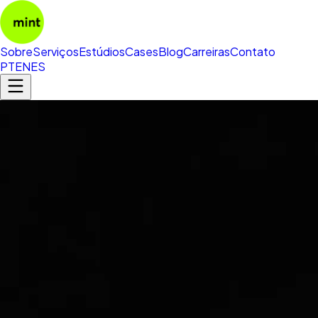
Sobre
Serviços
Estúdios
Cases
Blog
Carreiras
Contato
PT
EN
ES