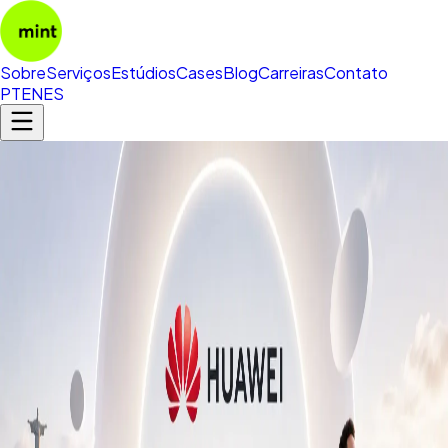
Sobre
Serviços
Estúdios
Cases
Blog
Carreiras
Contato
PT
EN
ES