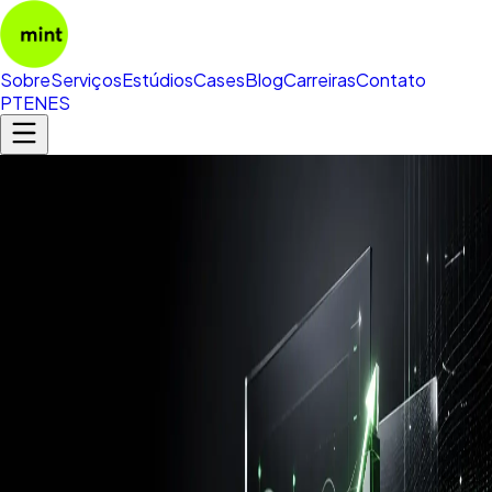
Sobre
Serviços
Estúdios
Cases
Blog
Carreiras
Contato
PT
EN
ES