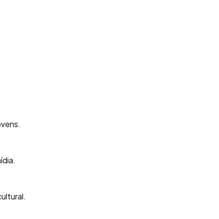
ovens.
ídia.
ltural.