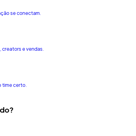
ração se conectam.
, creators e vendas.
o time certo.
odo?