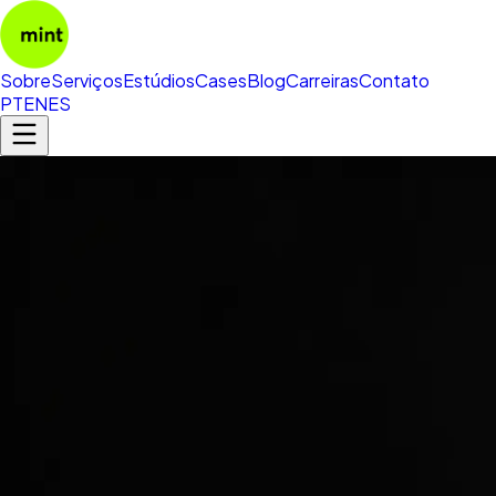
Sobre
Serviços
Estúdios
Cases
Blog
Carreiras
Contato
PT
EN
ES