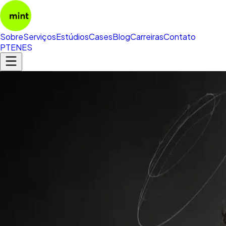
Sobre
Serviços
Estúdios
Cases
Blog
Carreiras
Contato
PT
EN
ES