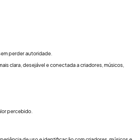
sem perder autoridade.
is clara, desejável e conectada a criadores, músicos,
lor percebido.
eriência de uso e identificação com criadores, músicos e