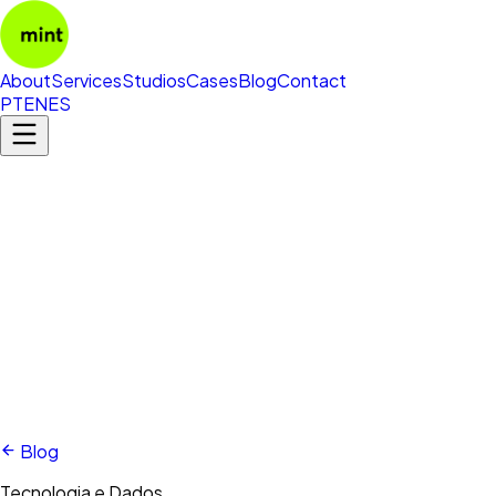
About
Services
Studios
Cases
Blog
Contact
PT
EN
ES
Blog
Tecnologia e Dados