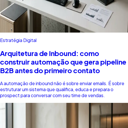
Estratégia Digital
Arquitetura de Inbound: como
construir automação que gera pipeline
B2B antes do primeiro contato
A automação de inbound não é sobre enviar emails. É sobre
estruturar um sistema que qualifica, educa e prepara o
prospect para conversar com seu time de vendas.