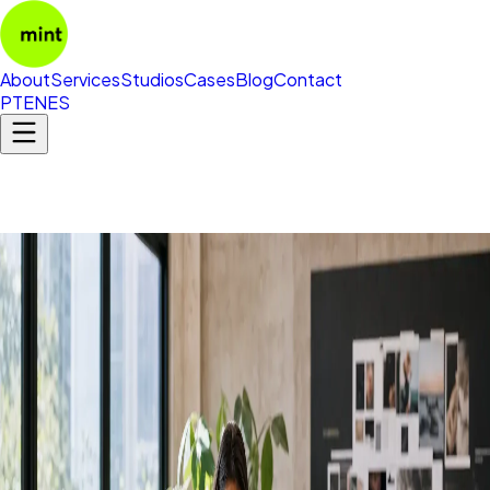
About
Services
Studios
Cases
Blog
Contact
PT
EN
ES