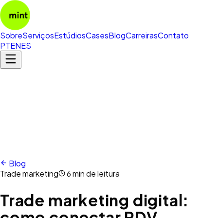
Sobre
Serviços
Estúdios
Cases
Blog
Carreiras
Contato
PT
EN
ES
Blog
Trade marketing
6 min de leitura
Trade marketing digital:
como conectar PDV,