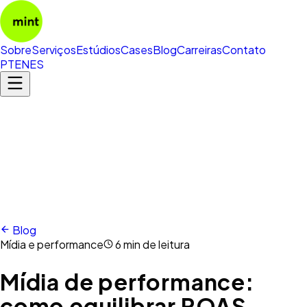
Sobre
Serviços
Estúdios
Cases
Blog
Carreiras
Contato
PT
EN
ES
Blog
Mídia e performance
6 min de leitura
Mídia de performance:
como equilibrar ROAS,