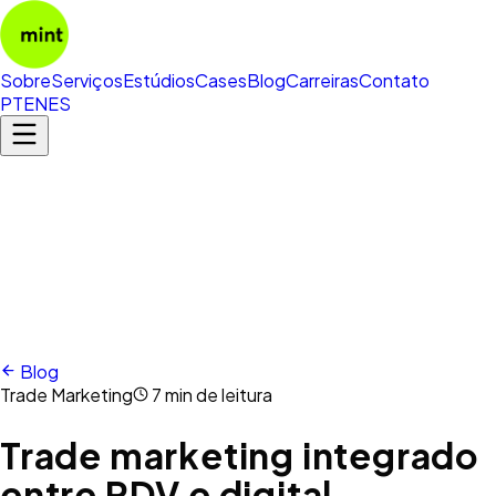
Sobre
Serviços
Estúdios
Cases
Blog
Carreiras
Contato
PT
EN
ES
Blog
Trade Marketing
7 min de leitura
Trade marketing integrado
entre PDV e digital