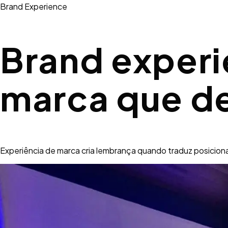
Brand Experience
Brand experi
marca que d
Experiência de marca cria lembrança quando traduz posicio