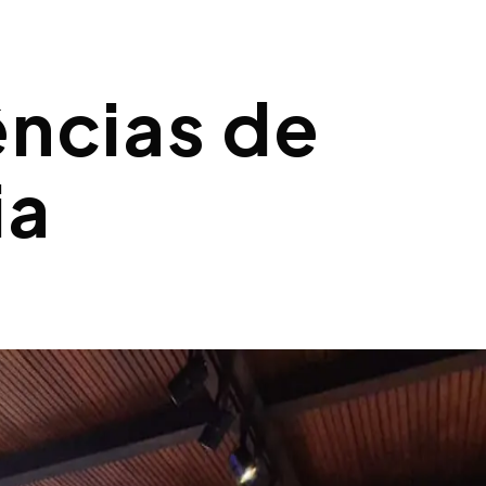
ências de
ia