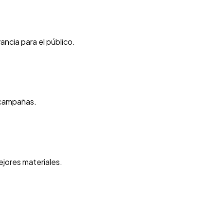
ncia para el público.
y campañas.
jores materiales.