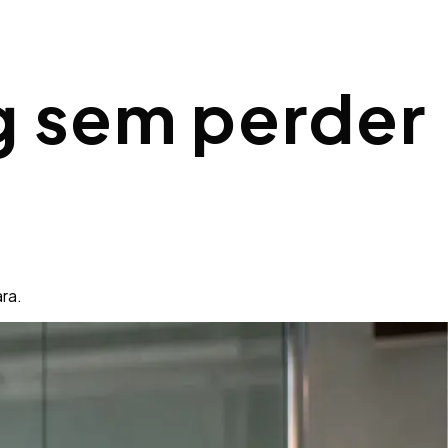
g sem perder
ra.