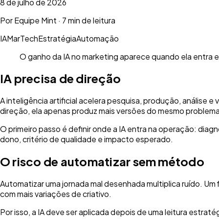
8 de julho de 2026
Por
Equipe Mint
·
7 min de leitura
IA
MarTech
Estratégia
Automação
O ganho da IA no marketing aparece quando ela entra em
IA precisa de direção
A inteligência artificial acelera pesquisa, produção, análise 
direção, ela apenas produz mais versões do mesmo problema
O primeiro passo é definir onde a IA entra na operação: dia
dono, critério de qualidade e impacto esperado.
O risco de automatizar sem método
Automatizar uma jornada mal desenhada multiplica ruído. Um
com mais variações de criativo.
Por isso, a IA deve ser aplicada depois de uma leitura estr