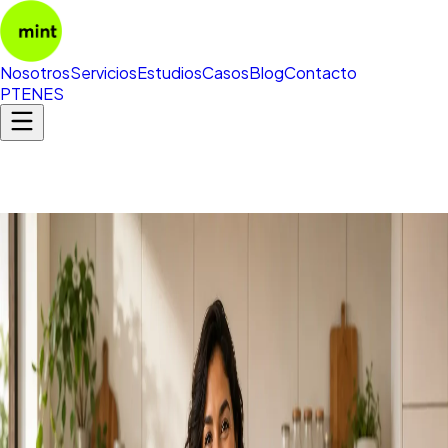
Nosotros
Servicios
Estudios
Casos
Blog
Contacto
PT
EN
ES