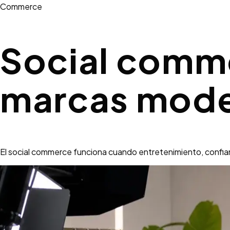
Commerce
Social comme
marcas mod
El social commerce funciona cuando entretenimiento, confia