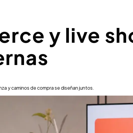
rce y live s
ernas
nza y caminos de compra se diseñan juntos.